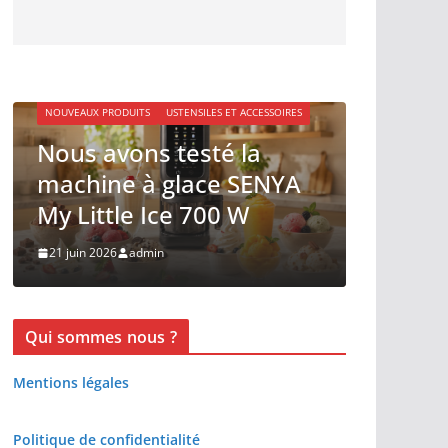
ACTUALITÉ
NOUVEAUX PRODUITS
USTENSILES ET ACCESSOIRES
Fête de
Nous avons testé la
digest
machine à glace SENYA
avec L
My Little Ice 700 W
Arnaud
21 juin 2026
admin
18 juin 202
Qui sommes nous ?
Mentions légales
Politique de confidentialité