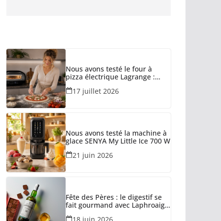
Nous avons testé le four à
pizza électrique Lagrange :
tient-il ses promesses ?
17 juillet 2026
Nous avons testé la machine à
glace SENYA My Little Ice 700 W
21 juin 2026
Fête des Pères : le digestif se
fait gourmand avec Laphroaig
et Arnaud Larher
18 juin 2026