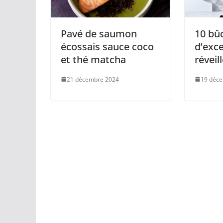
Pavé de saumon
10 bû
écossais sauce coco
d’exc
et thé matcha
révei
21 décembre 2024
19 déc