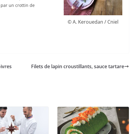
par un crottin de
© A. Kerouedan / Cniel
oivres
Filets de lapin croustillants, sauce tartare