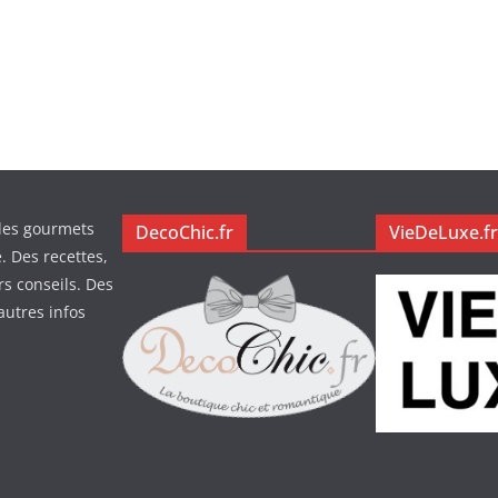
des gourmets
DecoChic.fr
VieDeLuxe.fr
. Des recettes,
rs conseils. Des
autres infos