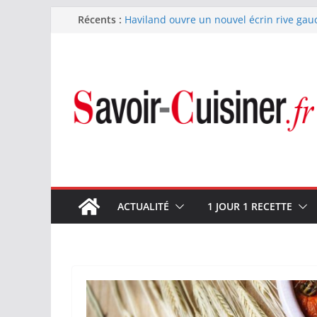
Passer
Récents :
Haviland ouvre un nouvel écrin rive gau
Nous avons testé le four à pizza électriq
au
il ses promesses ?
contenu
Nous avons testé la machine à glace SEN
700 W
Fête des Pères : le digestif se fait gou
et Arnaud Larher
Catawiki met aux enchères un whisky ja
1960 estimé à 375 000 €
ACTUALITÉ
1 JOUR 1 RECETTE