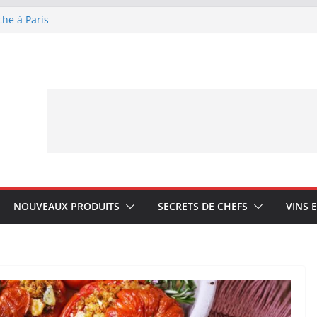
che à Paris
ue Lagrange : tient-
YA My Little Ice
rmand avec Laphroaig
ponais Karuizawa
NOUVEAUX PRODUITS
SECRETS DE CHEFS
VINS 