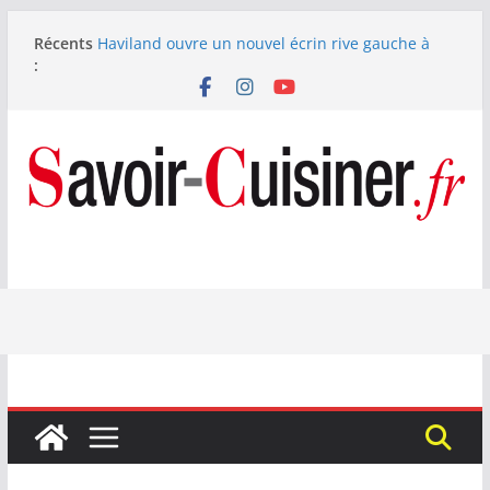
Passer
Récents
Haviland ouvre un nouvel écrin rive gauche à
au
:
Paris
contenu
Nous avons testé le four à pizza électrique
Lagrange : tient-il ses promesses ?
Nous avons testé la machine à glace SENYA My
Little Ice 700 W
Fête des Pères : le digestif se fait gourmand avec
Laphroaig et Arnaud Larher
Catawiki met aux enchères un whisky japonais
Karuizawa 1960 estimé à 375 000 €