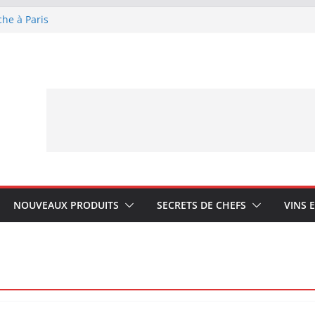
che à Paris
ue Lagrange : tient-
YA My Little Ice
rmand avec Laphroaig
ponais Karuizawa
NOUVEAUX PRODUITS
SECRETS DE CHEFS
VINS 