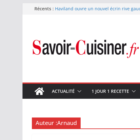
Passer
Récents :
Haviland ouvre un nouvel écrin rive gau
Nous avons testé le four à pizza électriq
au
il ses promesses ?
contenu
Nous avons testé la machine à glace SEN
700 W
Fête des Pères : le digestif se fait gou
et Arnaud Larher
Catawiki met aux enchères un whisky ja
1960 estimé à 375 000 €
ACTUALITÉ
1 JOUR 1 RECETTE
Auteur :
Arnaud