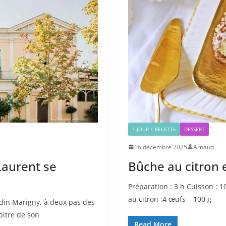
1 JOUR 1 RECETTE
DESSERT
16 décembre 2025
Arnaud
Laurent se
Bûche au citron e
Préparation : 3 h Cuisson : 
au citron :4 œufs – 100 g
din Marigny, à deux pas des
itre de son
Read More