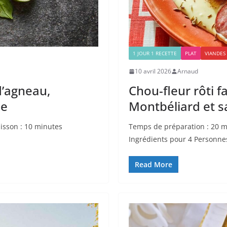
1 JOUR 1 RECETTE
PLAT
VIANDES
10 avril 2026
Arnaud
d’agneau,
Chou-fleur rôti f
de
Montbéliard et 
isson : 10 minutes
Temps de préparation : 20 m
Ingrédients pour 4 Personnes
Read More