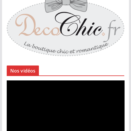
Nos vidéos
L
e
c
t
e
u
r