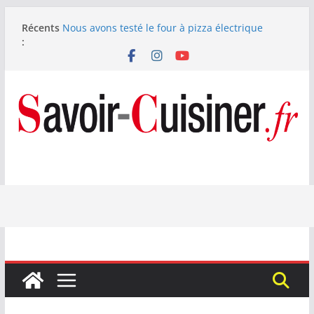
Haviland ouvre un nouvel écrin rive gauche à
Passer
Récents
Paris
au
:
Nous avons testé le four à pizza électrique
contenu
Lagrange : tient-il ses promesses ?
Nous avons testé la machine à glace SENYA My
Little Ice 700 W
Fête des Pères : le digestif se fait gourmand avec
Laphroaig et Arnaud Larher
Catawiki met aux enchères un whisky japonais
Karuizawa 1960 estimé à 375 000 €