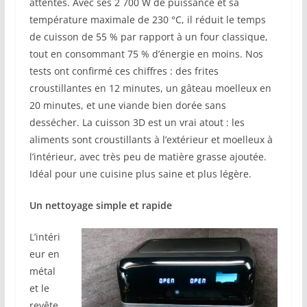
attentes. Avec ses 2 700 W de puissance et sa
température maximale de 230 °C, il réduit le temps
de cuisson de 55 % par rapport à un four classique,
tout en consommant 75 % d’énergie en moins. Nos
tests ont confirmé ces chiffres : des frites
croustillantes en 12 minutes, un gâteau moelleux en
20 minutes, et une viande bien dorée sans
dessécher. La cuisson 3D est un vrai atout : les
aliments sont croustillants à l’extérieur et moelleux à
l’intérieur, avec très peu de matière grasse ajoutée.
Idéal pour une cuisine plus saine et plus légère.
Un nettoyage simple et rapide
L’intéri
eur en
métal
et le
revête