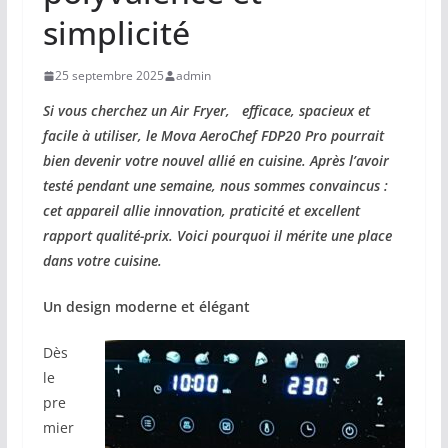
simplicité
25 septembre 2025
admin
Si vous cherchez un Air Fryer, efficace, spacieux et
facile à utiliser, le Mova AeroChef FDP20 Pro pourrait
bien devenir votre nouvel allié en cuisine. Après l’avoir
testé pendant une semaine, nous sommes convaincus :
cet appareil allie innovation, praticité et excellent
rapport qualité-prix. Voici pourquoi il mérite une place
dans votre cuisine.
Un design moderne et élégant
Dès
le
pre
mier