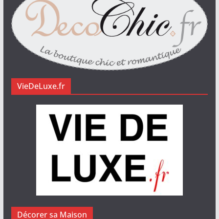
VieDeLuxe.fr
Décorer sa Maison