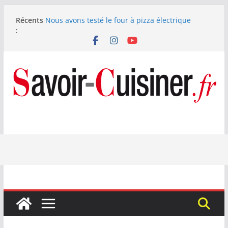
Passer
Récents
Nous avons testé le four à pizza électrique
au
:
Lagrange : tient-il ses promesses ?
contenu
Nous avons testé la machine à glace SENYA My
Little Ice 700 W
Fête des Pères : le digestif se fait gourmand avec
Laphroaig et Arnaud Larher
Catawiki met aux enchères un whisky japonais
Karuizawa 1960 estimé à 375 000 €
Haviland ouvre un nouvel écrin rive gauche à
Paris