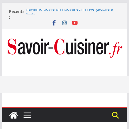
Passer
Haviland ouvre un nouvel écrin rive gauche à
Récents
au
Paris
:
Nous avons testé le four à pizza électrique
contenu
Lagrange : tient-il ses promesses ?
Nous avons testé la machine à glace SENYA My
Little Ice 700 W
Fête des Pères : le digestif se fait gourmand avec
Laphroaig et Arnaud Larher
Catawiki met aux enchères un whisky japonais
Karuizawa 1960 estimé à 375 000 €