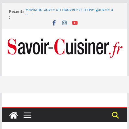
Passer
Haviland ouvre un nouvel écrin rive gauche à
Récents
au
Paris
:
Nous avons testé le four à pizza électrique
contenu
Lagrange : tient-il ses promesses ?
Nous avons testé la machine à glace SENYA My
Little Ice 700 W
Fête des Pères : le digestif se fait gourmand avec
Laphroaig et Arnaud Larher
Catawiki met aux enchères un whisky japonais
Karuizawa 1960 estimé à 375 000 €