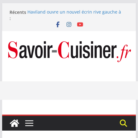
Passer
Récents
Haviland ouvre un nouvel écrin rive gauche à
au
:
Paris
contenu
Nous avons testé le four à pizza électrique
Lagrange : tient-il ses promesses ?
Nous avons testé la machine à glace SENYA My
Little Ice 700 W
Fête des Pères : le digestif se fait gourmand avec
Laphroaig et Arnaud Larher
Catawiki met aux enchères un whisky japonais
Karuizawa 1960 estimé à 375 000 €