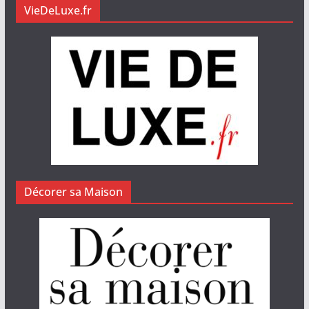
VieDeLuxe.fr
Décorer sa Maison