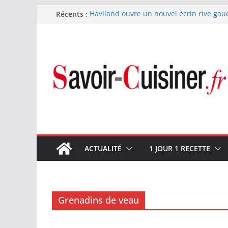
Passer
Récents :
Haviland ouvre un nouvel écrin rive gau
Nous avons testé le four à pizza électriq
au
il ses promesses ?
contenu
Nous avons testé la machine à glace SEN
700 W
Fête des Pères : le digestif se fait gou
et Arnaud Larher
Catawiki met aux enchères un whisky ja
1960 estimé à 375 000 €
ACTUALITÉ
1 JOUR 1 RECETTE
Grenadins de veau