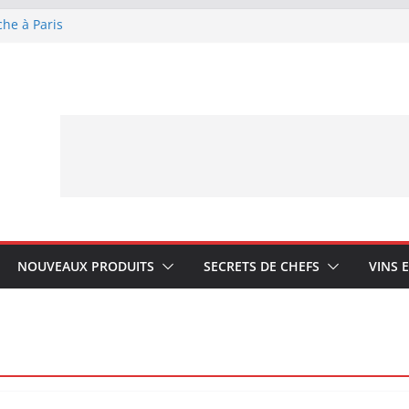
che à Paris
ue Lagrange : tient-
YA My Little Ice
rmand avec Laphroaig
ponais Karuizawa
NOUVEAUX PRODUITS
SECRETS DE CHEFS
VINS 