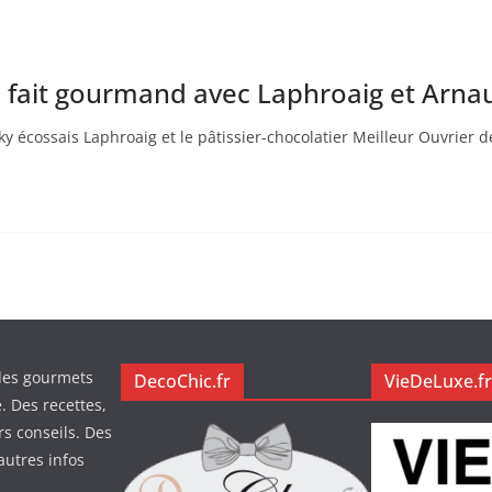
 se fait gourmand avec Laphroaig et Arn
sky écossais Laphroaig et le pâtissier-chocolatier Meilleur Ouvrier
des gourmets
DecoChic.fr
VieDeLuxe.fr
. Des recettes,
rs conseils. Des
autres infos