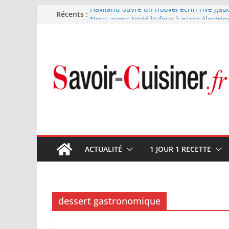
Passer
Haviland ouvre un nouvel écrin rive gau
Récents :
Nous avons testé le four à pizza électriq
au
il ses promesses ?
contenu
Nous avons testé la machine à glace SEN
700 W
Fête des Pères : le digestif se fait gou
et Arnaud Larher
Catawiki met aux enchères un whisky ja
1960 estimé à 375 000 €
ACTUALITÉ
1 JOUR 1 RECETTE
dessert gastronomique