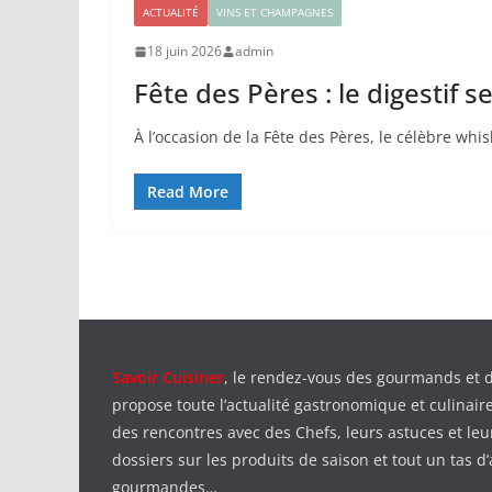
ACTUALITÉ
VINS ET CHAMPAGNES
18 juin 2026
admin
Fête des Pères : le digestif
À l’occasion de la Fête des Pères, le célèbre whi
Read More
Savoir Cuisiner
, le rendez-vous des gourmands et 
propose toute l’actualité gastronomique et culinaire
des rencontres avec des Chefs, leurs astuces et leu
dossiers sur les produits de saison et tout un tas d’
gourmandes…