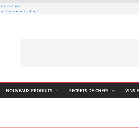
che à Paris
ue Lagrange : tient-
YA My Little Ice
rmand avec Laphroaig
ponais Karuizawa
NOUVEAUX PRODUITS
SECRETS DE CHEFS
VINS 