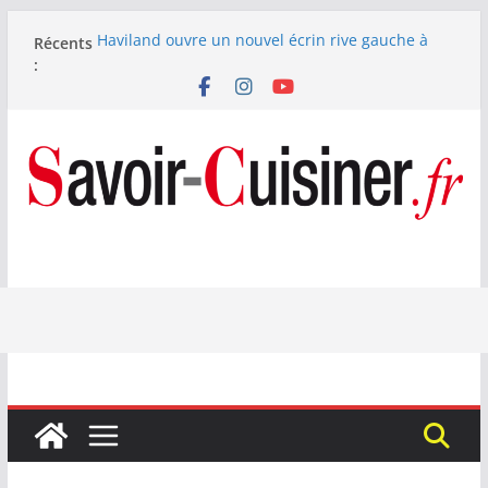
Passer
Haviland ouvre un nouvel écrin rive gauche à
Récents
au
Paris
:
contenu
Nous avons testé le four à pizza électrique
Lagrange : tient-il ses promesses ?
Nous avons testé la machine à glace SENYA My
Little Ice 700 W
Fête des Pères : le digestif se fait gourmand avec
Laphroaig et Arnaud Larher
Catawiki met aux enchères un whisky japonais
Karuizawa 1960 estimé à 375 000 €