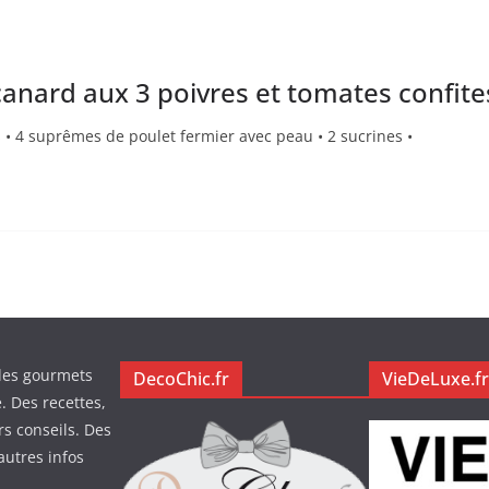
 canard aux 3 poivres et tomates confite
 • 4 suprêmes de poulet fermier avec peau • 2 sucrines •
des gourmets
DecoChic.fr
VieDeLuxe.fr
. Des recettes,
rs conseils. Des
autres infos