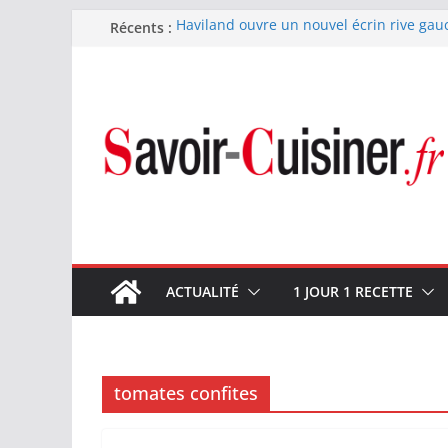
Passer
Récents :
Haviland ouvre un nouvel écrin rive gau
Nous avons testé le four à pizza électriq
au
il ses promesses ?
contenu
Nous avons testé la machine à glace SEN
700 W
Fête des Pères : le digestif se fait gou
et Arnaud Larher
Catawiki met aux enchères un whisky ja
1960 estimé à 375 000 €
ACTUALITÉ
1 JOUR 1 RECETTE
tomates confites