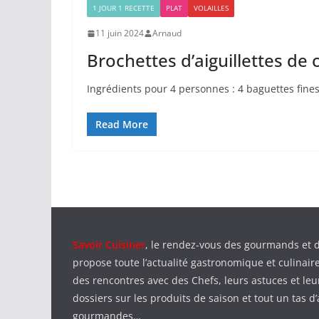
1 JOUR 1 RECETTE
PLAT
VOLAILLES
11 juin 2024
Arnaud
Brochettes d’aiguillettes de
Ingrédients pour 4 personnes : 4 baguettes fines
Read More
Savoir Cuisiner
, le rendez-vous des gourmands et 
propose toute l’actualité gastronomique et culinaire
des rencontres avec des Chefs, leurs astuces et leu
dossiers sur les produits de saison et tout un tas d’
gourmandes…