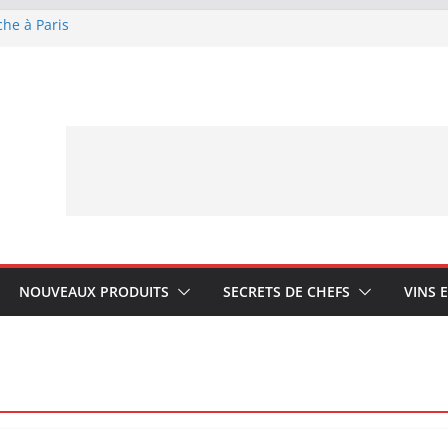
che à Paris
ue Lagrange : tient-
YA My Little Ice
rmand avec Laphroaig
ponais Karuizawa
NOUVEAUX PRODUITS
SECRETS DE CHEFS
VINS 