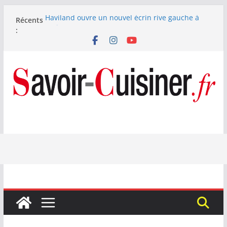
Passer
Haviland ouvre un nouvel écrin rive gauche à
Récents
au
Paris
:
contenu
Nous avons testé le four à pizza électrique
Lagrange : tient-il ses promesses ?
Nous avons testé la machine à glace SENYA My
Little Ice 700 W
Fête des Pères : le digestif se fait gourmand avec
Laphroaig et Arnaud Larher
Catawiki met aux enchères un whisky japonais
Karuizawa 1960 estimé à 375 000 €