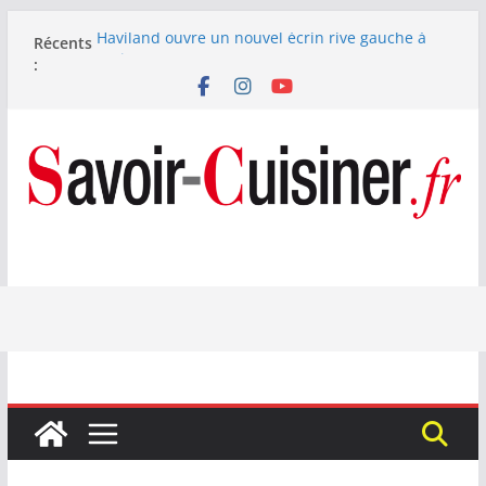
Passer
Haviland ouvre un nouvel écrin rive gauche à
Récents
au
Paris
:
contenu
Nous avons testé le four à pizza électrique
Lagrange : tient-il ses promesses ?
Nous avons testé la machine à glace SENYA My
Little Ice 700 W
Fête des Pères : le digestif se fait gourmand avec
Laphroaig et Arnaud Larher
Catawiki met aux enchères un whisky japonais
Karuizawa 1960 estimé à 375 000 €