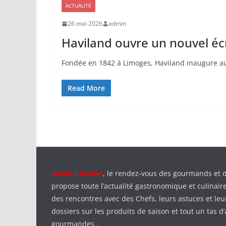
ACTUALITÉ
26 mai 2026
admin
Haviland ouvre un nouvel écr
Fondée en 1842 à Limoges, Haviland inaugure au
Read More
Savoir Cuisiner
, le rendez-vous des gourmands et 
propose toute l’actualité gastronomique et culinaire
des rencontres avec des Chefs, leurs astuces et leu
dossiers sur les produits de saison et tout un tas d’
gourmandes…