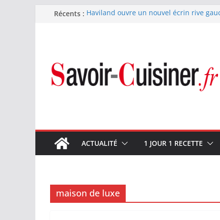
Passer
Récents :
Haviland ouvre un nouvel écrin rive gau
Nous avons testé le four à pizza électriq
au
il ses promesses ?
contenu
Nous avons testé la machine à glace SEN
700 W
Fête des Pères : le digestif se fait gou
et Arnaud Larher
Catawiki met aux enchères un whisky ja
1960 estimé à 375 000 €
ACTUALITÉ
1 JOUR 1 RECETTE
maison de luxe