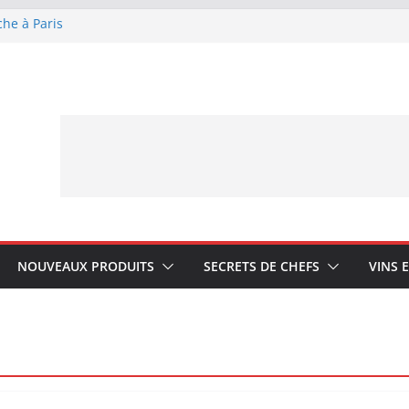
che à Paris
ue Lagrange : tient-
YA My Little Ice
rmand avec Laphroaig
ponais Karuizawa
NOUVEAUX PRODUITS
SECRETS DE CHEFS
VINS 