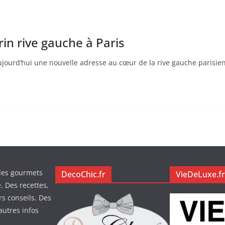
in rive gauche à Paris
jourd’hui une nouvelle adresse au cœur de la rive gauche parisi
des gourmets
DecoChic.fr
VieDeLuxe.fr
. Des recettes,
rs conseils. Des
autres infos