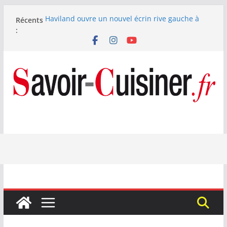
Passer
Haviland ouvre un nouvel écrin rive gauche à
Récents
au
Paris
:
contenu
Nous avons testé le four à pizza électrique
Lagrange : tient-il ses promesses ?
Nous avons testé la machine à glace SENYA My
Little Ice 700 W
Fête des Pères : le digestif se fait gourmand avec
Laphroaig et Arnaud Larher
Catawiki met aux enchères un whisky japonais
Karuizawa 1960 estimé à 375 000 €