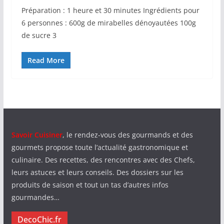
Préparation : 1 heure et 30 minutes Ingrédients pour
6 personnes : 600g de mirabelles dénoyautées 100g
de sucre 3
Read More
Savoir Cuisiner
, le rendez-vous des gourmands et des
gourmets propose toute l’actualité gastronomique et
culinaire. Des recettes, des rencontres avec des Chefs,
leurs astuces et leurs conseils. Des dossiers sur les
produits de saison et tout un tas d’autres infos
gourmandes…
DecoChic.fr