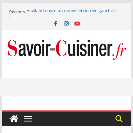
Passer
Haviland ouvre un nouvel écrin rive gauche à
Récents
au
Paris
:
contenu
Nous avons testé le four à pizza électrique
Lagrange : tient-il ses promesses ?
Nous avons testé la machine à glace SENYA My
Little Ice 700 W
Fête des Pères : le digestif se fait gourmand avec
Laphroaig et Arnaud Larher
Catawiki met aux enchères un whisky japonais
Karuizawa 1960 estimé à 375 000 €