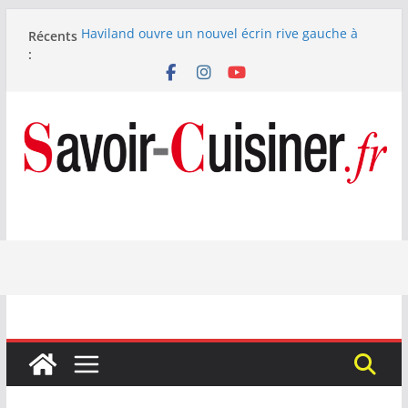
Passer
Haviland ouvre un nouvel écrin rive gauche à
Récents
au
Paris
:
contenu
Nous avons testé le four à pizza électrique
Lagrange : tient-il ses promesses ?
Nous avons testé la machine à glace SENYA My
Little Ice 700 W
Fête des Pères : le digestif se fait gourmand avec
Laphroaig et Arnaud Larher
Catawiki met aux enchères un whisky japonais
Karuizawa 1960 estimé à 375 000 €