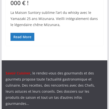
000 € !
La Maison Suntory sublime l’art du whisky avec le
Yamazaki 25 ans Mizunara. Vieilli intégralement dans
le légendaire chêne Mizunara,
Read More
Savoir Cuisiner
, le rendez-vous des gourmands et des
gourmets propose toute l’actualité gastronomique et
culinaire. Des recettes, des rencontres avec des Chefs,
leurs astuces et leurs conseils. Des dossiers sur les
produits de saison et tout un tas d’autres infos
gourmandes…