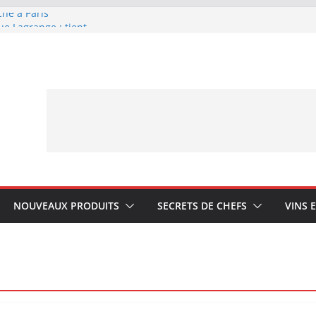
che à Paris
ue Lagrange : tient-
YA My Little Ice
rmand avec Laphroaig
ponais Karuizawa
NOUVEAUX PRODUITS
SECRETS DE CHEFS
VINS 