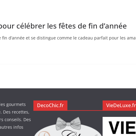
pour célébrer les fêtes de fin d’année
de fin d’année et se distingue comme le cadeau parfait pour les am
des gourmets
DecoChic.fr
VieDeLuxe.fr
. Des recettes,
rs conseils. Des
autres infos