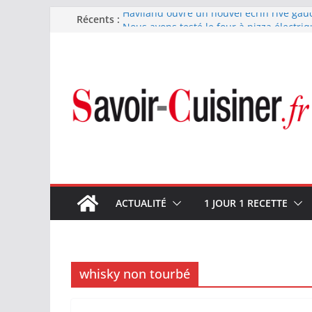
Passer
Récents :
Haviland ouvre un nouvel écrin rive gau
Nous avons testé le four à pizza électriq
au
il ses promesses ?
contenu
Nous avons testé la machine à glace SEN
700 W
Fête des Pères : le digestif se fait gou
et Arnaud Larher
Catawiki met aux enchères un whisky ja
1960 estimé à 375 000 €
ACTUALITÉ
1 JOUR 1 RECETTE
whisky non tourbé