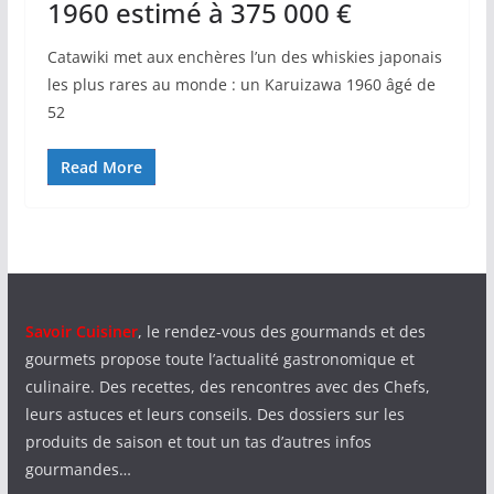
1960 estimé à 375 000 €
Catawiki met aux enchères l’un des whiskies japonais
les plus rares au monde : un Karuizawa 1960 âgé de
52
Read More
Savoir Cuisiner
, le rendez-vous des gourmands et des
gourmets propose toute l’actualité gastronomique et
culinaire. Des recettes, des rencontres avec des Chefs,
leurs astuces et leurs conseils. Des dossiers sur les
produits de saison et tout un tas d’autres infos
gourmandes…