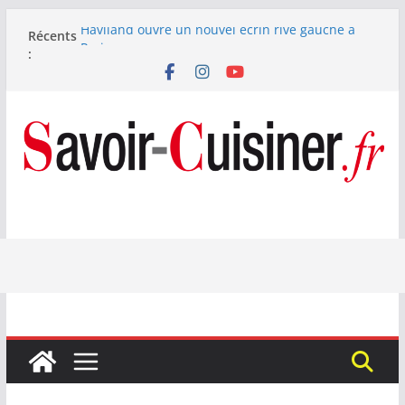
Passer
Haviland ouvre un nouvel écrin rive gauche à
Récents
au
Paris
:
contenu
Nous avons testé le four à pizza électrique
Lagrange : tient-il ses promesses ?
Nous avons testé la machine à glace SENYA My
Little Ice 700 W
Fête des Pères : le digestif se fait gourmand avec
Laphroaig et Arnaud Larher
Catawiki met aux enchères un whisky japonais
Karuizawa 1960 estimé à 375 000 €