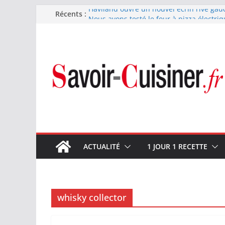
Passer
Haviland ouvre un nouvel écrin rive gau
Récents :
Nous avons testé le four à pizza électriq
au
il ses promesses ?
contenu
Nous avons testé la machine à glace SEN
700 W
Fête des Pères : le digestif se fait gou
et Arnaud Larher
Catawiki met aux enchères un whisky ja
1960 estimé à 375 000 €
ACTUALITÉ
1 JOUR 1 RECETTE
whisky collector