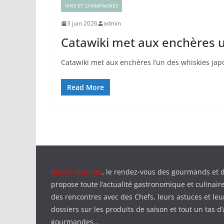
VINS ET CHAMPAGNES
3 juin 2026
admin
Catawiki met aux enchères u
Catawiki met aux enchères l’un des whiskies jap
Read More
Savoir Cuisiner
, le rendez-vous des gourmands et 
propose toute l’actualité gastronomique et culinaire
des rencontres avec des Chefs, leurs astuces et leu
dossiers sur les produits de saison et tout un tas d’
gourmandes…