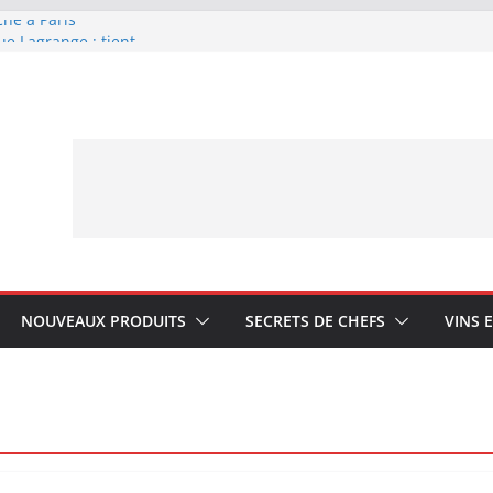
che à Paris
ue Lagrange : tient-
YA My Little Ice
rmand avec Laphroaig
ponais Karuizawa
NOUVEAUX PRODUITS
SECRETS DE CHEFS
VINS 