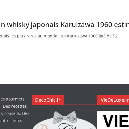
n whisky japonais Karuizawa 1960 esti
onais les plus rares au monde : un Karuizawa 1960 âgé de 52
des gourmets
DecoChic.fr
VieDeLuxe.fr
. Des recettes,
rs conseils. Des
autres infos