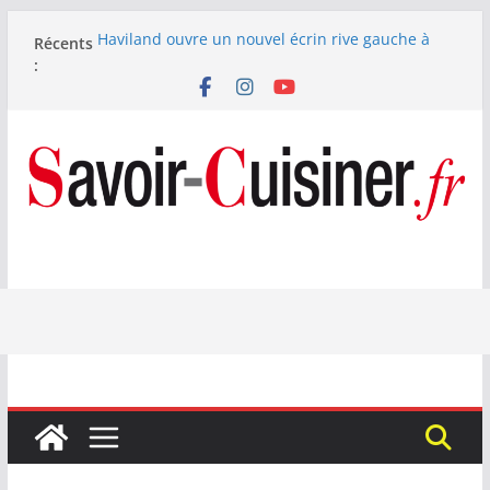
Passer
Haviland ouvre un nouvel écrin rive gauche à
Récents
au
Paris
:
contenu
Nous avons testé le four à pizza électrique
Lagrange : tient-il ses promesses ?
Nous avons testé la machine à glace SENYA My
Little Ice 700 W
Fête des Pères : le digestif se fait gourmand avec
Laphroaig et Arnaud Larher
Catawiki met aux enchères un whisky japonais
Karuizawa 1960 estimé à 375 000 €