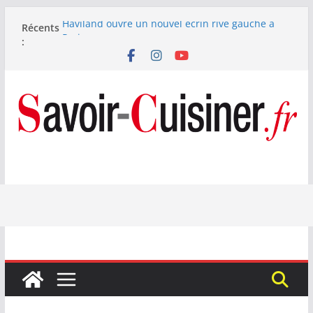
Passer
Haviland ouvre un nouvel écrin rive gauche à
Récents
au
Paris
:
contenu
Nous avons testé le four à pizza électrique
Lagrange : tient-il ses promesses ?
Nous avons testé la machine à glace SENYA My
Little Ice 700 W
Fête des Pères : le digestif se fait gourmand avec
Laphroaig et Arnaud Larher
Catawiki met aux enchères un whisky japonais
Karuizawa 1960 estimé à 375 000 €