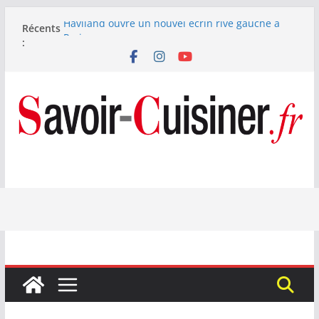
Passer
Haviland ouvre un nouvel écrin rive gauche à
Récents
au
Paris
:
contenu
Nous avons testé le four à pizza électrique
Lagrange : tient-il ses promesses ?
Nous avons testé la machine à glace SENYA My
Little Ice 700 W
Fête des Pères : le digestif se fait gourmand avec
Laphroaig et Arnaud Larher
Catawiki met aux enchères un whisky japonais
Karuizawa 1960 estimé à 375 000 €