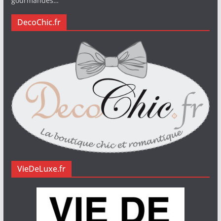
gourmandes…
DecoChic.fr
VieDeLuxe.fr