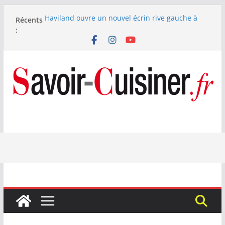
Passer
Haviland ouvre un nouvel écrin rive gauche à
Récents
au
Paris
:
contenu
Nous avons testé le four à pizza électrique
Lagrange : tient-il ses promesses ?
Nous avons testé la machine à glace SENYA My
Little Ice 700 W
Fête des Pères : le digestif se fait gourmand avec
Laphroaig et Arnaud Larher
Catawiki met aux enchères un whisky japonais
Karuizawa 1960 estimé à 375 000 €