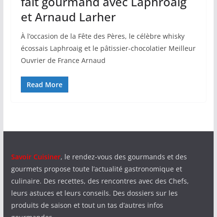
fait gourmand avec Laphroaig
et Arnaud Larher
À l’occasion de la Fête des Pères, le célèbre whisky
écossais Laphroaig et le pâtissier-chocolatier Meilleur
Ouvrier de France Arnaud
Read More
Savoir Cuisiner
, le rendez-vous des gourmands et des
gourmets propose toute l’actualité gastronomique et
culinaire. Des recettes, des rencontres avec des Chefs,
leurs astuces et leurs conseils. Des dossiers sur les
produits de saison et tout un tas d’autres infos