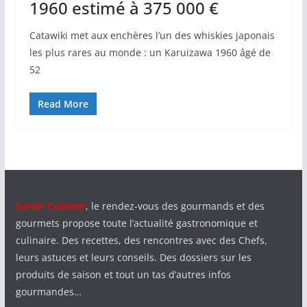
1960 estimé à 375 000 €
Catawiki met aux enchères l’un des whiskies japonais
les plus rares au monde : un Karuizawa 1960 âgé de
52
Read More
Savoir Cuisiner
, le rendez-vous des gourmands et des
gourmets propose toute l’actualité gastronomique et
culinaire. Des recettes, des rencontres avec des Chefs,
leurs astuces et leurs conseils. Des dossiers sur les
produits de saison et tout un tas d’autres infos
gourmandes…