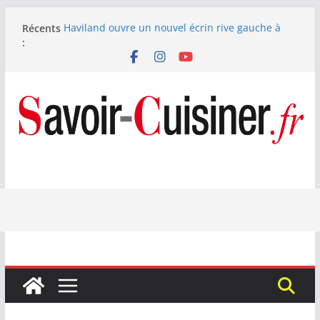
Passer
Récents
Haviland ouvre un nouvel écrin rive gauche à
au
:
Paris
contenu
Nous avons testé le four à pizza électrique
Lagrange : tient-il ses promesses ?
Nous avons testé la machine à glace SENYA My
Little Ice 700 W
Fête des Pères : le digestif se fait gourmand avec
Laphroaig et Arnaud Larher
Catawiki met aux enchères un whisky japonais
Karuizawa 1960 estimé à 375 000 €