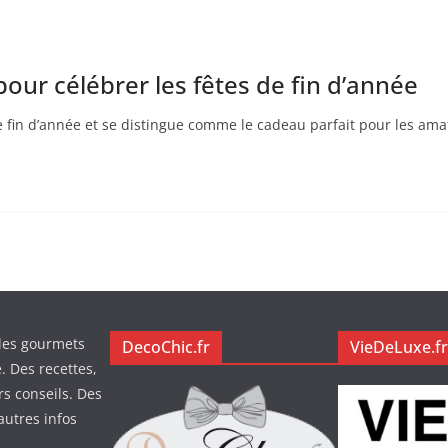
pour célébrer les fêtes de fin d’année
de fin d’année et se distingue comme le cadeau parfait pour les am
des gourmets
DecoChic.fr
VieDeLuxe.fr
. Des recettes,
rs conseils. Des
autres infos