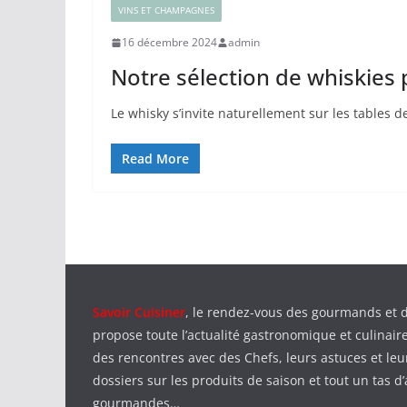
VINS ET CHAMPAGNES
16 décembre 2024
admin
Notre sélection de whiskies 
Le whisky s’invite naturellement sur les tables 
Read More
Savoir Cuisiner
, le rendez-vous des gourmands et 
propose toute l’actualité gastronomique et culinaire
des rencontres avec des Chefs, leurs astuces et leu
dossiers sur les produits de saison et tout un tas d’
gourmandes…