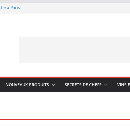
che à Paris
ue Lagrange : tient-
YA My Little Ice
rmand avec Laphroaig
ponais Karuizawa
NOUVEAUX PRODUITS
SECRETS DE CHEFS
VINS 