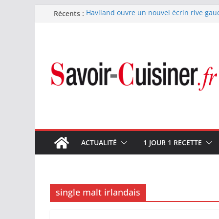
Passer
Récents :
Haviland ouvre un nouvel écrin rive gau
Nous avons testé le four à pizza électriq
au
il ses promesses ?
contenu
Nous avons testé la machine à glace SEN
700 W
Fête des Pères : le digestif se fait gou
et Arnaud Larher
Catawiki met aux enchères un whisky ja
1960 estimé à 375 000 €
ACTUALITÉ
1 JOUR 1 RECETTE
single malt irlandais