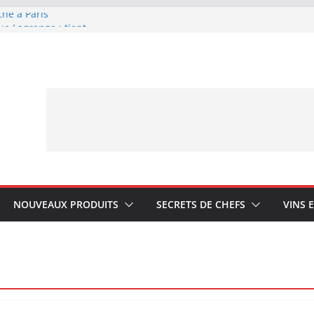
che à Paris
ue Lagrange : tient-
YA My Little Ice
rmand avec Laphroaig
ponais Karuizawa
NOUVEAUX PRODUITS
SECRETS DE CHEFS
VINS 