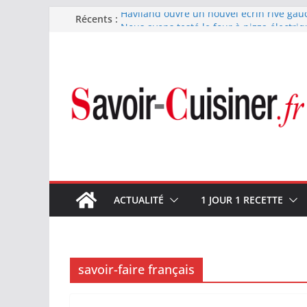
Passer
Récents :
Haviland ouvre un nouvel écrin rive gau
Nous avons testé le four à pizza électriq
au
il ses promesses ?
contenu
Nous avons testé la machine à glace SEN
700 W
Fête des Pères : le digestif se fait gou
et Arnaud Larher
Catawiki met aux enchères un whisky ja
1960 estimé à 375 000 €
ACTUALITÉ
1 JOUR 1 RECETTE
savoir-faire français