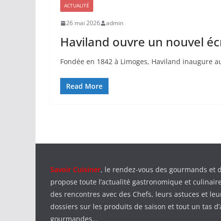
ACTUALITÉ
26 mai 2026
admin
Haviland ouvre un nouvel écr
Fondée en 1842 à Limoges, Haviland inaugure au
Read More
Savoir Cuisiner
, le rendez-vous des gourmands et 
propose toute l’actualité gastronomique et culinaire
des rencontres avec des Chefs, leurs astuces et leu
dossiers sur les produits de saison et tout un tas d’
gourmandes…