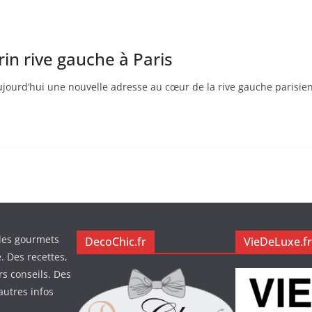
in rive gauche à Paris
jourd’hui une nouvelle adresse au cœur de la rive gauche parisi
des gourmets
DecoChic.fr
VieDeLuxe.fr
. Des recettes,
rs conseils. Des
autres infos