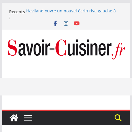
Passer
Haviland ouvre un nouvel écrin rive gauche à
Récents
au
Paris
:
contenu
Nous avons testé le four à pizza électrique
Lagrange : tient-il ses promesses ?
Nous avons testé la machine à glace SENYA My
Little Ice 700 W
Fête des Pères : le digestif se fait gourmand avec
Laphroaig et Arnaud Larher
Catawiki met aux enchères un whisky japonais
Karuizawa 1960 estimé à 375 000 €