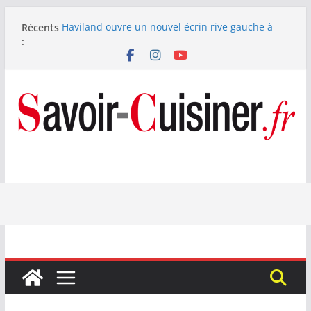
Passer
Récents
Haviland ouvre un nouvel écrin rive gauche à
au
:
Paris
contenu
Nous avons testé le four à pizza électrique
Lagrange : tient-il ses promesses ?
Nous avons testé la machine à glace SENYA My
Little Ice 700 W
Fête des Pères : le digestif se fait gourmand avec
Laphroaig et Arnaud Larher
Catawiki met aux enchères un whisky japonais
Karuizawa 1960 estimé à 375 000 €