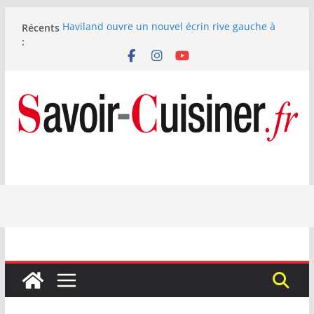
Passer
Haviland ouvre un nouvel écrin rive gauche à
Récents
au
Paris
:
contenu
Nous avons testé le four à pizza électrique
Lagrange : tient-il ses promesses ?
Nous avons testé la machine à glace SENYA My
Little Ice 700 W
Fête des Pères : le digestif se fait gourmand avec
Laphroaig et Arnaud Larher
Catawiki met aux enchères un whisky japonais
Karuizawa 1960 estimé à 375 000 €