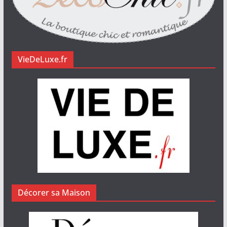
VieDeLuxe.fr
Décorer sa Maison