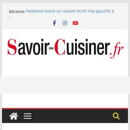
Passer
Récents
Haviland ouvre un nouvel écrin rive gauche à
au
:
Paris
contenu
Nous avons testé le four à pizza électrique
Lagrange : tient-il ses promesses ?
Nous avons testé la machine à glace SENYA My
Little Ice 700 W
Fête des Pères : le digestif se fait gourmand avec
Laphroaig et Arnaud Larher
Catawiki met aux enchères un whisky japonais
Karuizawa 1960 estimé à 375 000 €