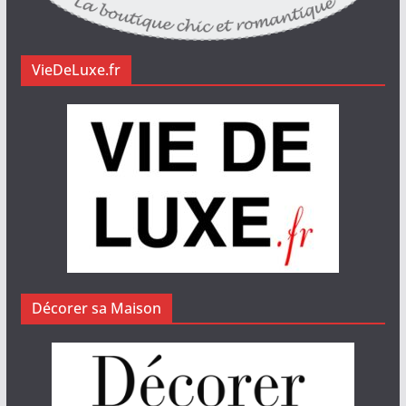
VieDeLuxe.fr
Décorer sa Maison