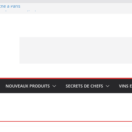
che à Paris
ue Lagrange : tient-
YA My Little Ice
rmand avec Laphroaig
ponais Karuizawa
NOUVEAUX PRODUITS
SECRETS DE CHEFS
VINS 