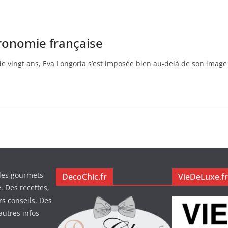
tronomie française
e vingt ans, Eva Longoria s’est imposée bien au-delà de son image 
des gourmets
DecoChic.fr
VieDeLuxe.fr
. Des recettes,
rs conseils. Des
autres infos