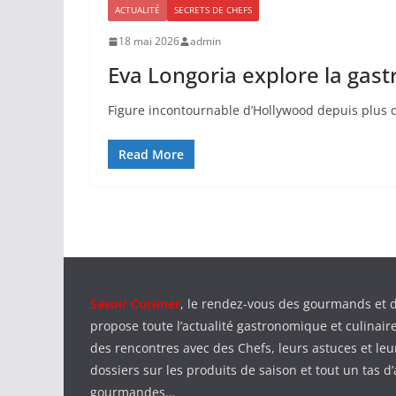
ACTUALITÉ
SECRETS DE CHEFS
18 mai 2026
admin
Eva Longoria explore la gas
Figure incontournable d’Hollywood depuis plus d
Read More
Savoir Cuisiner
, le rendez-vous des gourmands et 
propose toute l’actualité gastronomique et culinaire
des rencontres avec des Chefs, leurs astuces et leu
dossiers sur les produits de saison et tout un tas d’
gourmandes…