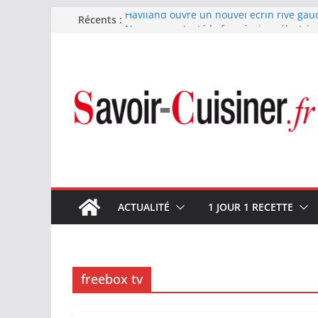
Passer
Récents :
Haviland ouvre un nouvel écrin rive gau
Nous avons testé le four à pizza électriq
au
il ses promesses ?
contenu
Nous avons testé la machine à glace SEN
700 W
Fête des Pères : le digestif se fait gou
et Arnaud Larher
Catawiki met aux enchères un whisky ja
1960 estimé à 375 000 €
ACTUALITÉ
1 JOUR 1 RECETTE
freebox tv