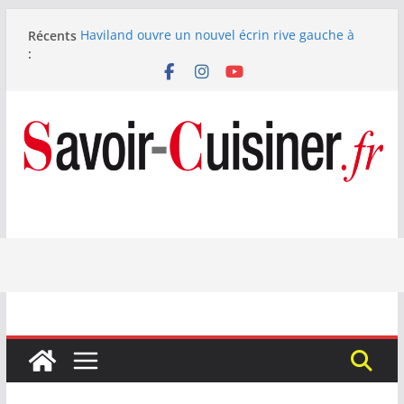
Passer
Récents
Haviland ouvre un nouvel écrin rive gauche à
au
:
Paris
contenu
Nous avons testé le four à pizza électrique
Lagrange : tient-il ses promesses ?
Nous avons testé la machine à glace SENYA My
Little Ice 700 W
Fête des Pères : le digestif se fait gourmand avec
Laphroaig et Arnaud Larher
Catawiki met aux enchères un whisky japonais
Karuizawa 1960 estimé à 375 000 €