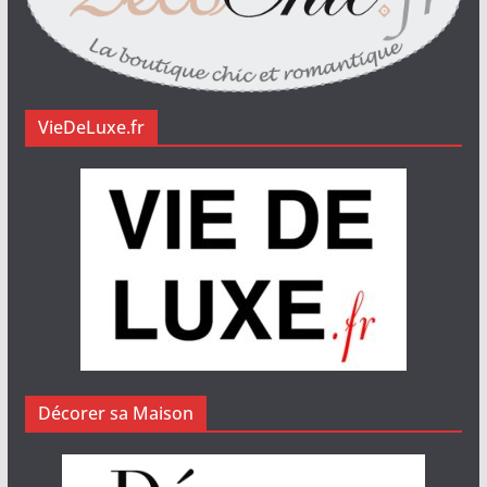
VieDeLuxe.fr
Décorer sa Maison