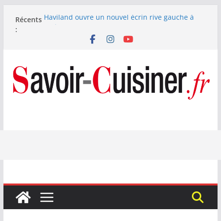
Passer
Haviland ouvre un nouvel écrin rive gauche à
Récents
au
Paris
:
contenu
Nous avons testé le four à pizza électrique
Lagrange : tient-il ses promesses ?
Nous avons testé la machine à glace SENYA My
Little Ice 700 W
Fête des Pères : le digestif se fait gourmand avec
Laphroaig et Arnaud Larher
Catawiki met aux enchères un whisky japonais
Karuizawa 1960 estimé à 375 000 €