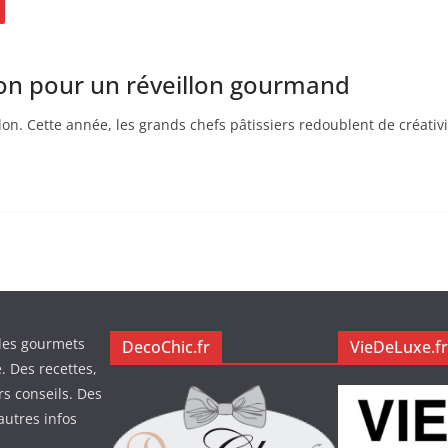
on pour un réveillon gourmand
lon. Cette année, les grands chefs pâtissiers redoublent de créativ
des gourmets
DecoChic.fr
VieDeLuxe.fr
. Des recettes,
rs conseils. Des
autres infos