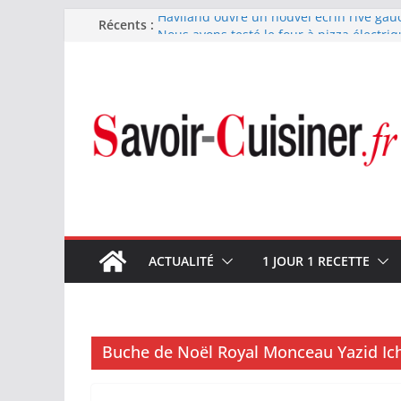
Passer
Haviland ouvre un nouvel écrin rive gau
Récents :
Nous avons testé le four à pizza électriq
au
il ses promesses ?
contenu
Nous avons testé la machine à glace SEN
700 W
Fête des Pères : le digestif se fait gou
et Arnaud Larher
Catawiki met aux enchères un whisky ja
1960 estimé à 375 000 €
ACTUALITÉ
1 JOUR 1 RECETTE
Buche de Noël Royal Monceau Yazid I