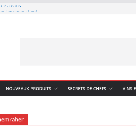
che à Paris
ue Lagrange : tient-
YA My Little Ice
rmand avec Laphroaig
ponais Karuizawa
NOUVEAUX PRODUITS
SECRETS DE CHEFS
VINS 
chemrahen