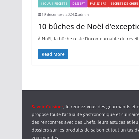
1 JOUR 1 RECETTE
DESSERT
PÂTISSIERS
SECRETS DE CHEFS
19 décembre 2024
admin
10 bûches de Noël d’excepti
À Noël, la bûche reste l’incontournable du réveil
Read More
Savoir Cuisiner
, le rendez-vous des gourmands et 
propose toute l’actualité gastronomique et culinaire
des rencontres avec des Chefs, leurs astuces et leu
dossiers sur les produits de saison et tout un tas d’
gourmandes…