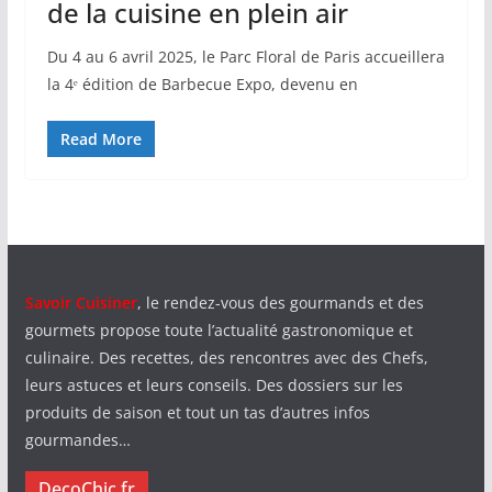
de la cuisine en plein air
Du 4 au 6 avril 2025, le Parc Floral de Paris accueillera
la 4ᵉ édition de Barbecue Expo, devenu en
Read More
Savoir Cuisiner
, le rendez-vous des gourmands et des
gourmets propose toute l’actualité gastronomique et
culinaire. Des recettes, des rencontres avec des Chefs,
leurs astuces et leurs conseils. Des dossiers sur les
produits de saison et tout un tas d’autres infos
gourmandes…
DecoChic.fr