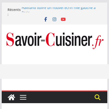
Passer
Haviland ouvre un nouvel écrin rive gauche à
Récents
au
Paris
:
Nous avons testé le four à pizza électrique
contenu
Lagrange : tient-il ses promesses ?
Nous avons testé la machine à glace SENYA My
Little Ice 700 W
Fête des Pères : le digestif se fait gourmand avec
Laphroaig et Arnaud Larher
Catawiki met aux enchères un whisky japonais
Karuizawa 1960 estimé à 375 000 €