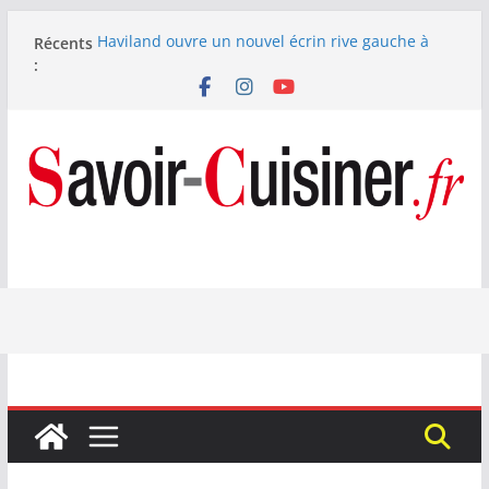
Passer
Récents
Haviland ouvre un nouvel écrin rive gauche à
au
:
Paris
contenu
Nous avons testé le four à pizza électrique
Lagrange : tient-il ses promesses ?
Nous avons testé la machine à glace SENYA My
Little Ice 700 W
Fête des Pères : le digestif se fait gourmand avec
Laphroaig et Arnaud Larher
Catawiki met aux enchères un whisky japonais
Karuizawa 1960 estimé à 375 000 €