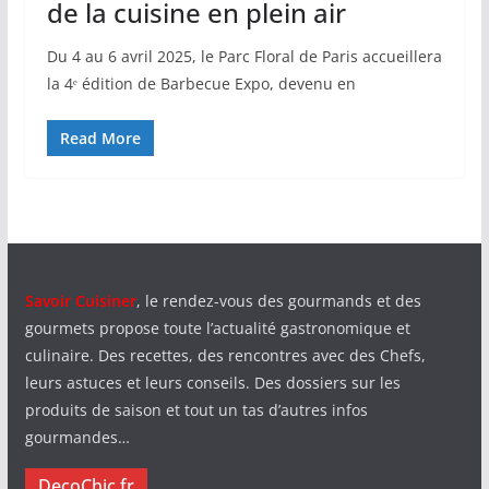
de la cuisine en plein air
Du 4 au 6 avril 2025, le Parc Floral de Paris accueillera
la 4ᵉ édition de Barbecue Expo, devenu en
Read More
Savoir Cuisiner
, le rendez-vous des gourmands et des
gourmets propose toute l’actualité gastronomique et
culinaire. Des recettes, des rencontres avec des Chefs,
leurs astuces et leurs conseils. Des dossiers sur les
produits de saison et tout un tas d’autres infos
gourmandes…
DecoChic.fr