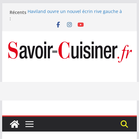
Passer
Haviland ouvre un nouvel écrin rive gauche à
Récents
au
Paris
:
contenu
Nous avons testé le four à pizza électrique
Lagrange : tient-il ses promesses ?
Nous avons testé la machine à glace SENYA My
Little Ice 700 W
Fête des Pères : le digestif se fait gourmand avec
Laphroaig et Arnaud Larher
Catawiki met aux enchères un whisky japonais
Karuizawa 1960 estimé à 375 000 €